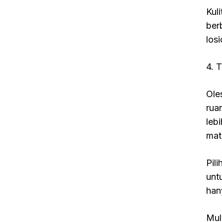
Kul
ber
los
4. T
Ole
rua
leb
mat
Pil
unt
han
Mul