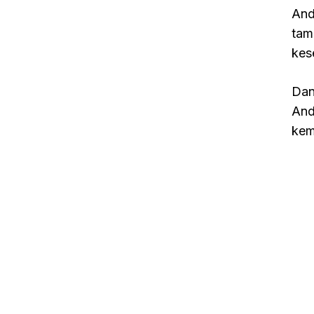
And
tam
kes
Dan
And
kem