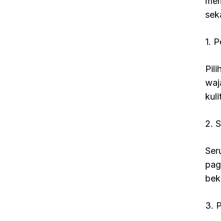
mem
sek
1. 
Pil
waj
kul
2. 
Ser
pagi
bek
3. 