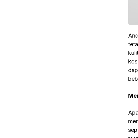
And
tet
kul
kos
dap
beb
Men
Apa
men
sepe