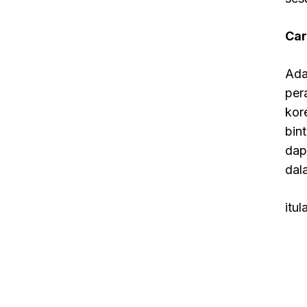
Car
Ada
per
kor
bin
dap
dal
itu