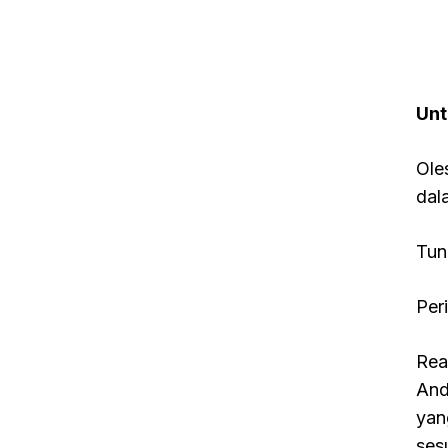
Unt
Ole
dal
Tun
Per
Rea
And
yan
ses