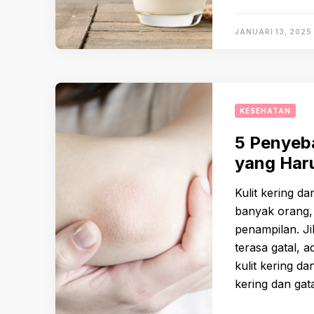
JANUARI 13, 2025
KESEHATAN
5 Penyeba
yang Har
Kulit kering d
banyak orang,
penampilan. Ji
terasa gatal,
kulit kering da
kering dan gat