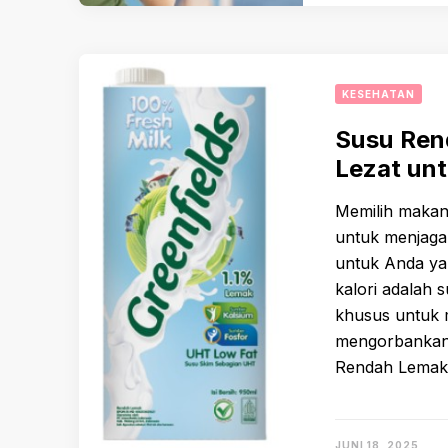
KESEHATAN
Susu Rend
Lezat un
Memilih makan
untuk menjaga 
untuk Anda yan
kalori adalah 
khusus untuk 
mengorbankan 
Rendah Lemak
JUNI 18, 2025