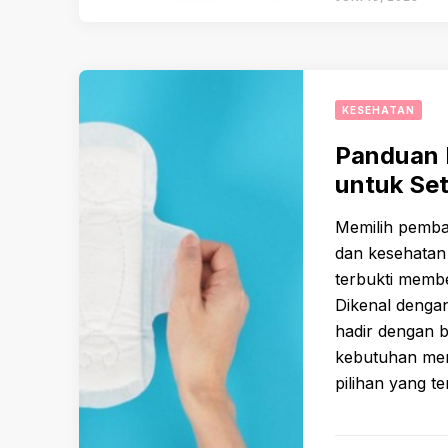
KESEHATAN
Panduan 
untuk Se
Memilih pemba
dan kesehatan 
terbukti membe
Dikenal dengan
hadir dengan b
kebutuhan men
pilihan yang t