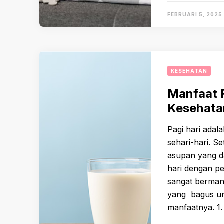
FEBRUARI 5, 2025
KESEHATAN
Manfaat F
Kesehata
Pagi hari adal
sehari-hari. S
asupan yang d
hari dengan p
sangat bermanf
yang bagus un
manfaatnya. 1.