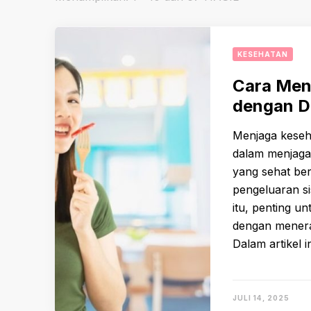
KESEHATAN
Cara Men
dengan D
Menjaga keseh
dalam menjaga
yang sehat be
pengeluaran si
itu, penting 
dengan menera
Dalam artikel
JULI 14, 2025