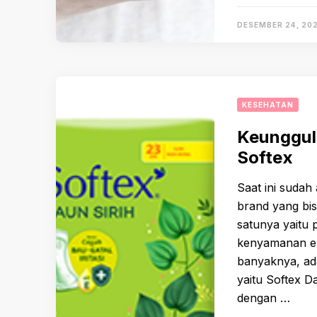
DESEMBER 24, 20
KESEHATAN
Keunggul
Softex
Saat ini sudah
brand yang bi
satunya yaitu
kenyamanan ek
banyaknya, ada
yaitu Softex 
dengan …