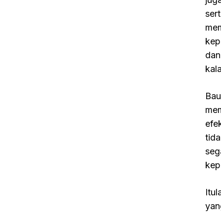
ser
mem
kep
dan
kal
Bau
mem
efe
tid
seg
kep
Itu
yan