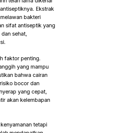
rih telah lama dikenal
antiseptiknya. Ekstrak
 melawan bakteri
n sifat antiseptik yang
 dan sehat,
si.
 faktor penting.
 canggih yang mampu
stikan bahwa cairan
risiko bocor dan
nyerap yang cepat,
tir akan kelembapan
n kenyamanan tetapi
telah mendapatkan