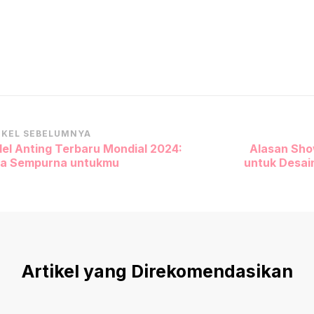
vigasi
IKEL SEBELUMNYA
el Anting Terbaru Mondial 2024:
Alasan Show
tikel
a Sempurna untukmu
untuk Desai
Artikel yang Direkomendasikan