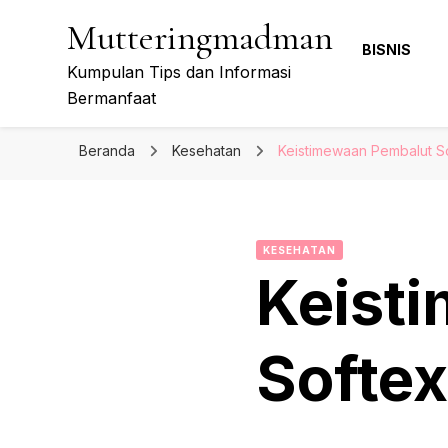
Mutteringmadman
BISNIS
Kumpulan Tips dan Informasi
Bermanfaat
Beranda
Kesehatan
Keistimewaan Pembalut So
KESEHATAN
Keist
Softex