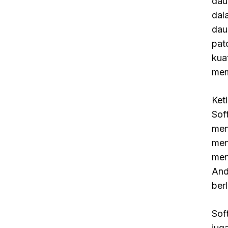
dau
dal
dau
pat
kua
mem
Ket
Sof
men
men
men
And
ber
Sof
jug