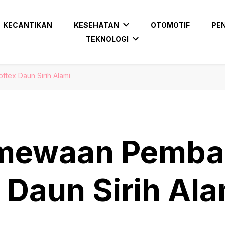
KECANTIKAN
KESEHATAN
OTOMOTIF
PE
TEKNOLOGI
ftex Daun Sirih Alami
imewaan Pemba
 Daun Sirih Ala