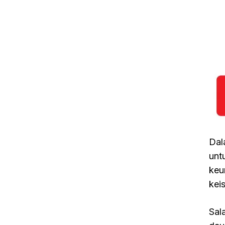
Dal
unt
keu
kei
Sal