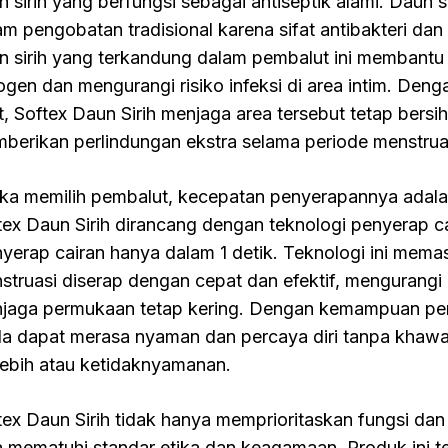
n sirih yang berfungsi sebagai antiseptik alami. Daun si
am pengobatan tradisional karena sifat antibakteri dan 
n sirih yang terkandung dalam pembalut ini membantu
ogen dan mengurangi risiko infeksi di area intim. Denga
t, Softex Daun Sirih menjaga area tersebut tetap bersih
berikan perlindungan ekstra selama periode menstrua
ika memilih pembalut, kecepatan penyerapannya adalah
tex Daun Sirih dirancang dengan teknologi penyerap
yerap cairan hanya dalam 1 detik. Teknologi ini mema
struasi diserap dengan cepat dan efektif, mengurangi 
jaga permukaan tetap kering. Dengan kemampuan pe
a dapat merasa nyaman dan percaya diri tanpa khawa
lebih atau ketidaknyamanan.
tex Daun Sirih tidak hanya memprioritaskan fungsi da
a mematuhi standar etika dan keagamaan. Produk ini 