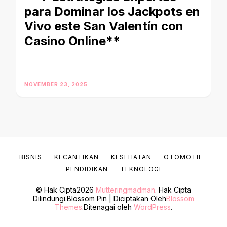
para Dominar los Jackpots en
Vivo este San Valentín con
Casino Online**
NOVEMBER 23, 2025
BISNIS
KECANTIKAN
KESEHATAN
OTOMOTIF
PENDIDIKAN
TEKNOLOGI
© Hak Cipta2026
Mutteringmadman
. Hak Cipta
Dilindungi.
Blossom Pin | Diciptakan Oleh
Blossom
Themes
.Ditenagai oleh
WordPress
.