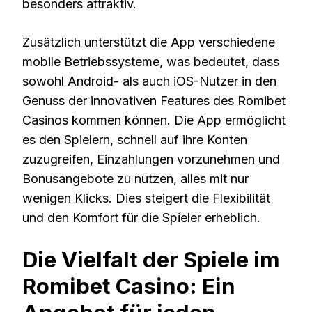
besonders attraktiv.
Zusätzlich unterstützt die App verschiedene
mobile Betriebssysteme, was bedeutet, dass
sowohl Android- als auch iOS-Nutzer in den
Genuss der innovativen Features des Romibet
Casinos kommen können. Die App ermöglicht
es den Spielern, schnell auf ihre Konten
zuzugreifen, Einzahlungen vorzunehmen und
Bonusangebote zu nutzen, alles mit nur
wenigen Klicks. Dies steigert die Flexibilität
und den Komfort für die Spieler erheblich.
Die Vielfalt der Spiele im
Romibet Casino: Ein