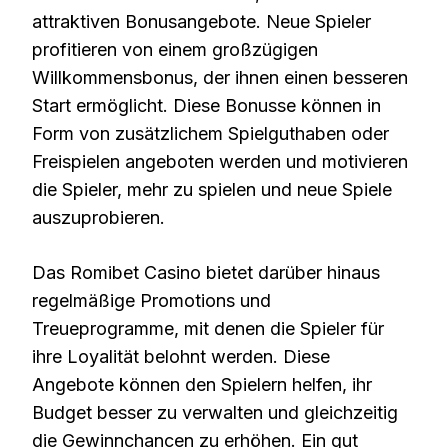
attraktiven Bonusangebote. Neue Spieler
profitieren von einem großzügigen
Willkommensbonus, der ihnen einen besseren
Start ermöglicht. Diese Bonusse können in
Form von zusätzlichem Spielguthaben oder
Freispielen angeboten werden und motivieren
die Spieler, mehr zu spielen und neue Spiele
auszuprobieren.
Das Romibet Casino bietet darüber hinaus
regelmäßige Promotions und
Treueprogramme, mit denen die Spieler für
ihre Loyalität belohnt werden. Diese
Angebote können den Spielern helfen, ihr
Budget besser zu verwalten und gleichzeitig
die Gewinnchancen zu erhöhen. Ein gut