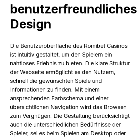
benutzerfreundliches
Design
Die Benutzeroberfläche des Romibet Casinos
ist intuitiv gestaltet, um den Spielern ein
nahtloses Erlebnis zu bieten. Die klare Struktur
der Webseite ermöglicht es den Nutzern,
schnell die gewünschten Spiele und
Informationen zu finden. Mit einem
ansprechenden Farbschema und einer
übersichtlichen Navigation wird das Browsen
zum Vergnügen. Die Gestaltung berücksichtigt
auch die unterschiedlichen Bedürfnisse der
Spieler, sei es beim Spielen am Desktop oder