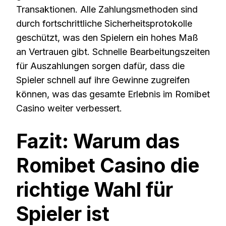
Transaktionen. Alle Zahlungsmethoden sind
durch fortschrittliche Sicherheitsprotokolle
geschützt, was den Spielern ein hohes Maß
an Vertrauen gibt. Schnelle Bearbeitungszeiten
für Auszahlungen sorgen dafür, dass die
Spieler schnell auf ihre Gewinne zugreifen
können, was das gesamte Erlebnis im Romibet
Casino weiter verbessert.
Fazit: Warum das
Romibet Casino die
richtige Wahl für
Spieler ist