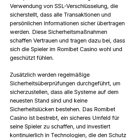
Verwendung von SSL-Verschlüsselung, die
sicherstellt, dass alle Transaktionen und
persönlichen Informationen sicher übertragen
werden. Diese Sicherheitsmaßnahmen
schaffen Vertrauen und tragen dazu bei, dass
sich die Spieler im Romibet Casino wohl und
geschützt fühlen.
Zusätzlich werden regelmäßige
Sicherheitsüberprüfungen durchgeführt, um
sicherzustellen, dass alle Systeme auf dem
neuesten Stand sind und keine
Sicherheitslücken bestehen. Das Romibet
Casino ist bestrebt, ein sicheres Umfeld für
seine Spieler zu schaffen, und investiert
kontinuierlich in Technologien, die den Schutz