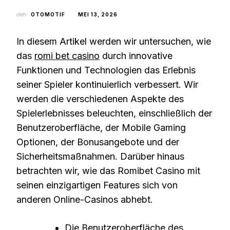
oleh
OTOMOTIF
MEI 13, 2026
In diesem Artikel werden wir untersuchen, wie
das
romi bet casino
durch innovative
Funktionen und Technologien das Erlebnis
seiner Spieler kontinuierlich verbessert. Wir
werden die verschiedenen Aspekte des
Spielerlebnisses beleuchten, einschließlich der
Benutzeroberfläche, der Mobile Gaming
Optionen, der Bonusangebote und der
Sicherheitsmaßnahmen. Darüber hinaus
betrachten wir, wie das Romibet Casino mit
seinen einzigartigen Features sich von
anderen Online-Casinos abhebt.
Die Benutzeroberfläche des