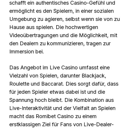
schafft ein authentisches Casino-Gefühl und
ermöglicht es den Spielern, in einer sozialen
Umgebung zu agieren, selbst wenn sie von zu
Hause aus spielen. Die hochwertigen
Videoübertragungen und die Möglichkeit, mit
den Dealern zu kommunizieren, tragen zur
Immersion bei.
Das Angebot im Live Casino umfasst eine
Vielzahl von Spielen, darunter Blackjack,
Roulette und Baccarat. Dies sorgt dafür, dass
für jeden Spieler etwas dabei ist und die
Spannung hoch bleibt. Die Kombination aus
Live-Interaktivität und der Vielfalt an Spielen
macht das Romibet Casino zu einem
erstklassigen Ziel für Fans von Live-Dealer-