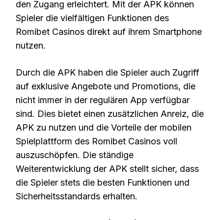
den Zugang erleichtert. Mit der APK können
Spieler die vielfältigen Funktionen des
Romibet Casinos direkt auf ihrem Smartphone
nutzen.
Durch die APK haben die Spieler auch Zugriff
auf exklusive Angebote und Promotions, die
nicht immer in der regulären App verfügbar
sind. Dies bietet einen zusätzlichen Anreiz, die
APK zu nutzen und die Vorteile der mobilen
Spielplattform des Romibet Casinos voll
auszuschöpfen. Die ständige
Weiterentwicklung der APK stellt sicher, dass
die Spieler stets die besten Funktionen und
Sicherheitsstandards erhalten.