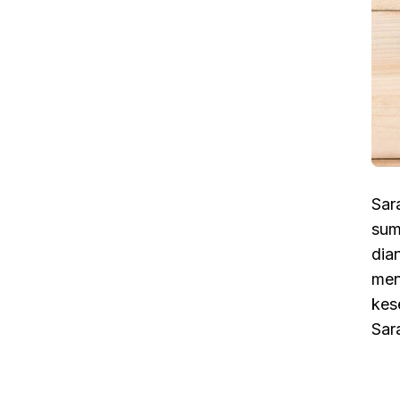
Sar
sum
dia
men
kes
Sar