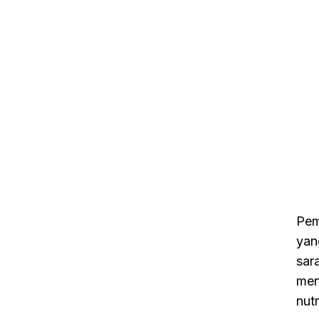
Pem
yan
sar
men
nutr