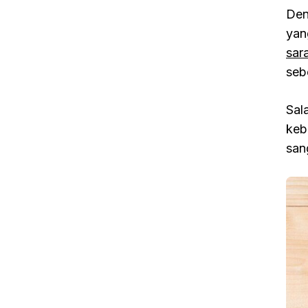
Den
yan
sar
seb
Sal
keb
san