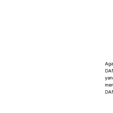
Aga
DAN
yan
mem
DAN