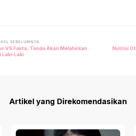
vigasi
IKEL SEBELUMNYA
os VS Fakta, Tanda Akan Melahirkan
Nutrisi 
tikel
 Laki-Laki
Artikel yang Direkomendasikan