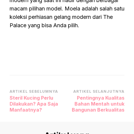
modern yang saat ini hadir dengan berbagai
macam pilihan model. Moela adalah salah satu
koleksi perhiasan gelang modern dari The
Palace yang bisa Anda pilih.
Navigasi
ARTIKEL SEBELUMNYA
ARTIKEL SELANJUTNYA
Steril Kucing Perlu
Pentingnya Kualitas
Artikel
Dilakukan? Apa Saja
Bahan Mentah untuk
Manfaatnya?
Bangunan Berkualitas