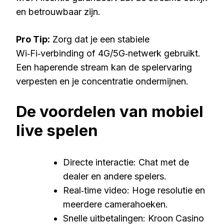
en betrouwbaar zijn.
Pro Tip:
Zorg dat je een stabiele
Wi‑Fi‑verbinding of 4G/5G‑netwerk gebruikt.
Een haperende stream kan de spelervaring
verpesten en je concentratie ondermijnen.
De voordelen van mobiel
live spelen
Directe interactie: Chat met de
dealer en andere spelers.
Real‑time video: Hoge resolutie en
meerdere camerahoeken.
Snelle uitbetalingen: Kroon Casino