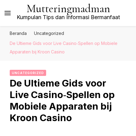
Mutteringmadman
Kumpulan Tips dan Informasi Bermanfaat
Beranda
Uncategorized
De Ultieme Gids voor Live Casino‑Spellen op Mobiele
Apparaten bij Kroon Casino
UNCATEGORIZED
De Ultieme Gids voor
Live Casino‑Spellen op
Mobiele Apparaten bij
Kroon Casino