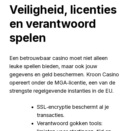
Veiligheid, licenties
en verantwoord
spelen
Een betrouwbaar casino moet niet alleen
leuke spellen bieden, maar ook jouw
gegevens en geld beschermen. Kroon Casino
opereert onder de MGA‑licentie, een van de
strengste regelgevende instanties in de EU.
SSL‑encryptie beschermt al je
transacties.
Verantwoord gokken tools: