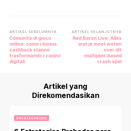
Navigasi
ARTIKEL SEBELUMNYA
ARTIKEL SELANJUTNYA
Comunità di gioco
Red Baron Live: Alles
Artikel
online: come i bonus
wat je moet weten
cashback stanno
over dit
trasformando i casinò
multiplier‑based
digitali
crash‑spel
Artikel yang
Direkomendasikan
UNCATEGORIZED