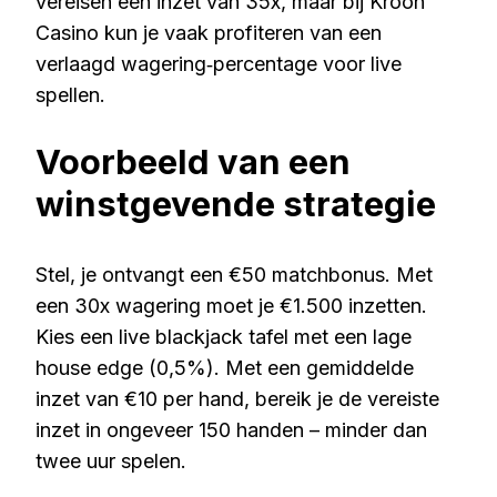
vereisen een inzet van 35x, maar bij Kroon
Casino kun je vaak profiteren van een
verlaagd wagering‑percentage voor live
spellen.
Voorbeeld van een
winstgevende strategie
Stel, je ontvangt een €50 matchbonus. Met
een 30x wagering moet je €1.500 inzetten.
Kies een live blackjack tafel met een lage
house edge (0,5%). Met een gemiddelde
inzet van €10 per hand, bereik je de vereiste
inzet in ongeveer 150 handen – minder dan
twee uur spelen.