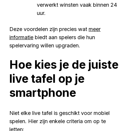
verwerkt winsten vaak binnen 24
uur.
Deze voordelen zijn precies wat
meer
informatie
biedt aan spelers die hun
spelervaring willen upgraden.
Hoe kies je de juiste
live tafel op je
smartphone
Niet elke live tafel is geschikt voor mobiel
spelen. Hier zijn enkele criteria om op te
letten: