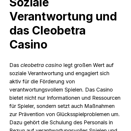
Soziale
Verantwortung und
das Cleobetra
Casino
Das
cleobetra casino
legt großen Wert auf
soziale Verantwortung und engagiert sich
aktiv für die Förderung von
verantwortungsvollem Spielen. Das Casino
bietet nicht nur Informationen und Ressourcen
für Spieler, sondern setzt auch Maßnahmen
zur Prävention von Glücksspielproblemen um.
Dazu gehört die Schulung des Personals in
Bezug auf verantwortungsvolles Spielen und