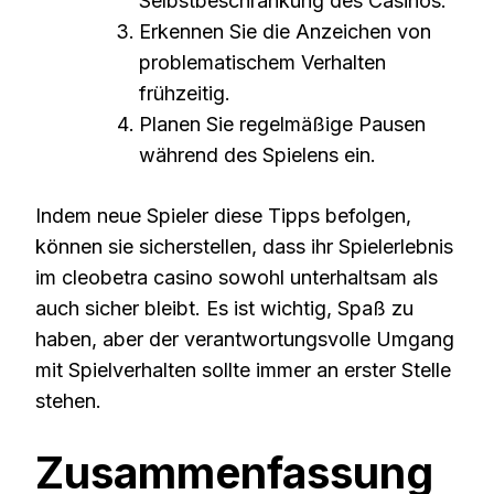
Selbstbeschränkung des Casinos.
Erkennen Sie die Anzeichen von
problematischem Verhalten
frühzeitig.
Planen Sie regelmäßige Pausen
während des Spielens ein.
Indem neue Spieler diese Tipps befolgen,
können sie sicherstellen, dass ihr Spielerlebnis
im cleobetra casino sowohl unterhaltsam als
auch sicher bleibt. Es ist wichtig, Spaß zu
haben, aber der verantwortungsvolle Umgang
mit Spielverhalten sollte immer an erster Stelle
stehen.
Zusammenfassung