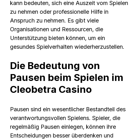
kann bedeuten, sich eine Auszeit vom Spielen
zu nehmen oder professionelle Hilfe in
Anspruch zu nehmen. Es gibt viele
Organisationen und Ressourcen, die
Unterstützung bieten können, um ein
gesundes Spielverhalten wiederherzustellen.
Die Bedeutung von
Pausen beim Spielen im
Cleobetra Casino
Pausen sind ein wesentlicher Bestandteil des
verantwortungsvollen Spielens. Spieler, die
regelmäßig Pausen einlegen, können ihre
Entscheidungen besser überdenken und