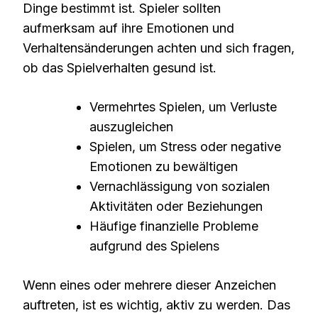
Dinge bestimmt ist. Spieler sollten
aufmerksam auf ihre Emotionen und
Verhaltensänderungen achten und sich fragen,
ob das Spielverhalten gesund ist.
Vermehrtes Spielen, um Verluste
auszugleichen
Spielen, um Stress oder negative
Emotionen zu bewältigen
Vernachlässigung von sozialen
Aktivitäten oder Beziehungen
Häufige finanzielle Probleme
aufgrund des Spielens
Wenn eines oder mehrere dieser Anzeichen
auftreten, ist es wichtig, aktiv zu werden. Das