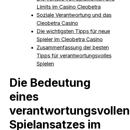
Limits im Casino Cleobetra
Soziale Verantwortung und das
Cleobetra Casino
Die wichtigsten Tipps für neue
Spieler im Cleobetra Casino
Zusammenfassung der besten
Tipps für verantwortungsvolles
Spielen
Die Bedeutung
eines
verantwortungsvollen
Spielansatzes im