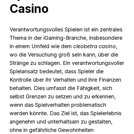
Casino
Verantwortungsvolles Spielen ist ein zentrales
Thema in der iGaming-Branche, insbesondere
in einem Umfeld wie dem
cleobetra casino
,
wo die Versuchung groß sein kann, über die
Stränge zu schlagen. Ein verantwortungsvoller
Spielansatz bedeutet, dass Spieler die
Kontrolle über ihr Verhalten und ihre Finanzen
behalten. Dies umfasst die Fähigkeit, sich
selbst Grenzen zu setzen und zu erkennen,
wenn das Spielverhalten problematisch
werden könnte. Das Ziel ist, das Spielerlebnis
angenehm und unterhaltsam zu gestalten,
ohne in gefährliche Gewohnheiten