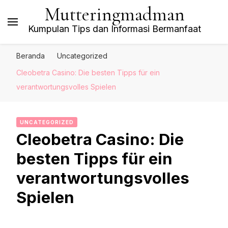
Mutteringmadman
Kumpulan Tips dan Informasi Bermanfaat
Beranda
Uncategorized
Cleobetra Casino: Die besten Tipps für ein
verantwortungsvolles Spielen
UNCATEGORIZED
Cleobetra Casino: Die
besten Tipps für ein
verantwortungsvolles
Spielen