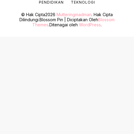
PENDIDIKAN
TEKNOLOGI
© Hak Cipta2026
Mutteringmadman
. Hak Cipta
Dilindungi.
Blossom Pin | Diciptakan Oleh
Blossom
Themes
.Ditenagai oleh
WordPress
.