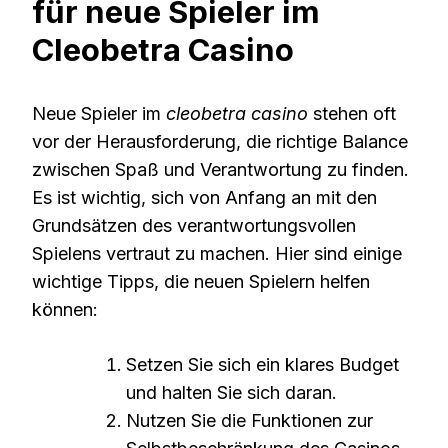
für neue Spieler im
Cleobetra Casino
Neue Spieler im
cleobetra casino
stehen oft
vor der Herausforderung, die richtige Balance
zwischen Spaß und Verantwortung zu finden.
Es ist wichtig, sich von Anfang an mit den
Grundsätzen des verantwortungsvollen
Spielens vertraut zu machen. Hier sind einige
wichtige Tipps, die neuen Spielern helfen
können:
Setzen Sie sich ein klares Budget
und halten Sie sich daran.
Nutzen Sie die Funktionen zur