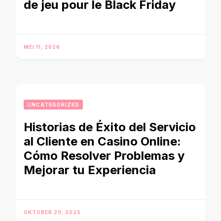
de jeu pour le Black Friday
MEI 11, 2026
UNCATEGORIZED
Historias de Éxito del Servicio
al Cliente en Casino Online:
Cómo Resolver Problemas y
Mejorar tu Experiencia
OKTOBER 20, 2025