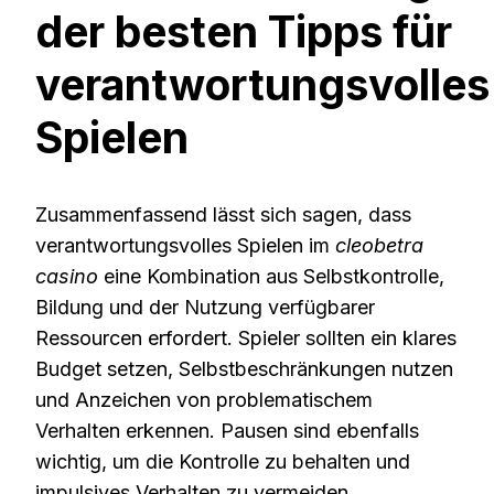
der besten Tipps für
verantwortungsvolles
Spielen
Zusammenfassend lässt sich sagen, dass
verantwortungsvolles Spielen im
cleobetra
casino
eine Kombination aus Selbstkontrolle,
Bildung und der Nutzung verfügbarer
Ressourcen erfordert. Spieler sollten ein klares
Budget setzen, Selbstbeschränkungen nutzen
und Anzeichen von problematischem
Verhalten erkennen. Pausen sind ebenfalls
wichtig, um die Kontrolle zu behalten und
impulsives Verhalten zu vermeiden.