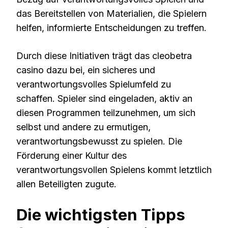
das Bereitstellen von Materialien, die Spielern
helfen, informierte Entscheidungen zu treffen.
Durch diese Initiativen trägt das cleobetra
casino dazu bei, ein sicheres und
verantwortungsvolles Spielumfeld zu
schaffen. Spieler sind eingeladen, aktiv an
diesen Programmen teilzunehmen, um sich
selbst und andere zu ermutigen,
verantwortungsbewusst zu spielen. Die
Förderung einer Kultur des
verantwortungsvollen Spielens kommt letztlich
allen Beteiligten zugute.
Die wichtigsten Tipps