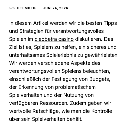
oleh
OTOMOTIF
JUNI 24, 2026
In diesem Artikel werden wir die besten Tipps
und Strategien für verantwortungsvolles
Spielen im
cleobetra casino
diskutieren. Das
Ziel ist es, Spielern zu helfen, ein sicheres und
unterhaltsames Spielerlebnis zu gewährleisten.
Wir werden verschiedene Aspekte des
verantwortungsvollen Spielens beleuchten,
einschließlich der Festlegung von Budgets,
der Erkennung von problematischem
Spielverhalten und der Nutzung von
verfügbaren Ressourcen. Zudem geben wir
wertvolle Ratschläge, wie man die Kontrolle
über sein Spielverhalten behält.