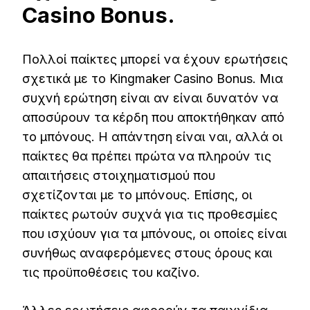
Casino Bonus.
Πολλοί παίκτες μπορεί να έχουν ερωτήσεις
σχετικά με το Kingmaker Casino Bonus. Μια
συχνή ερώτηση είναι αν είναι δυνατόν να
αποσύρουν τα κέρδη που αποκτήθηκαν από
το μπόνους. Η απάντηση είναι ναι, αλλά οι
παίκτες θα πρέπει πρώτα να πληρούν τις
απαιτήσεις στοιχηματισμού που
σχετίζονται με το μπόνους. Επίσης, οι
παίκτες ρωτούν συχνά για τις προθεσμίες
που ισχύουν για τα μπόνους, οι οποίες είναι
συνήθως αναφερόμενες στους όρους και
τις προϋποθέσεις του καζίνο.