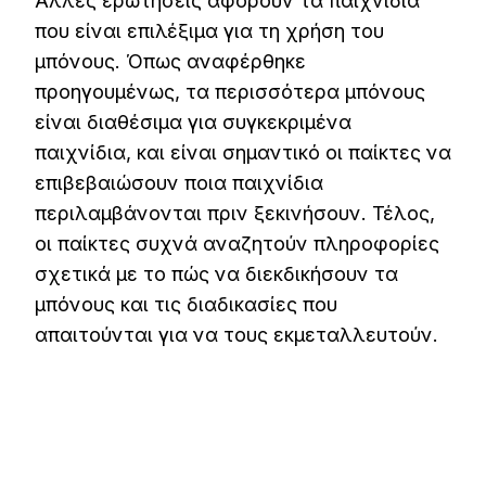
Άλλες ερωτήσεις αφορούν τα παιχνίδια
που είναι επιλέξιμα για τη χρήση του
μπόνους. Όπως αναφέρθηκε
προηγουμένως, τα περισσότερα μπόνους
είναι διαθέσιμα για συγκεκριμένα
παιχνίδια, και είναι σημαντικό οι παίκτες να
επιβεβαιώσουν ποια παιχνίδια
περιλαμβάνονται πριν ξεκινήσουν. Τέλος,
οι παίκτες συχνά αναζητούν πληροφορίες
σχετικά με το πώς να διεκδικήσουν τα
μπόνους και τις διαδικασίες που
απαιτούνται για να τους εκμεταλλευτούν.