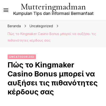
Mutteringmadman
Kumpulan Tips dan Informasi Bermanfaat
Beranda
Uncategorized
Πώς το Kingmaker Casino Bonus μπορεί να αυξήσει τις
πιθανότητες κέρδους σας
UNCATEGORIZED
Πώς το Kingmaker
Casino Bonus μπορεί να
αυξήσει τις πιθανότητες
κέρδους σας