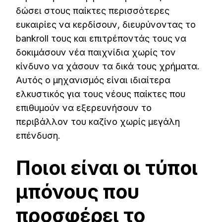
δώσει στους παίκτες περισσότερες
ευκαιρίες να κερδίσουν, διευρύνοντας το
bankroll τους και επιτρέποντάς τους να
δοκιμάσουν νέα παιχνίδια χωρίς τον
κίνδυνο να χάσουν τα δικά τους χρήματα.
Αυτός ο μηχανισμός είναι ιδιαίτερα
ελκυστικός για τους νέους παίκτες που
επιθυμούν να εξερευνήσουν το
περιβάλλον του καζίνο χωρίς μεγάλη
επένδυση.
Ποιοι είναι οι τύποι
μπόνους που
προσφέρει το