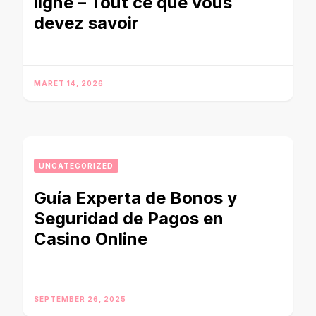
ligne – Tout ce que vous
devez savoir
MARET 14, 2026
UNCATEGORIZED
Guía Experta de Bonos y
Seguridad de Pagos en
Casino Online
SEPTEMBER 26, 2025