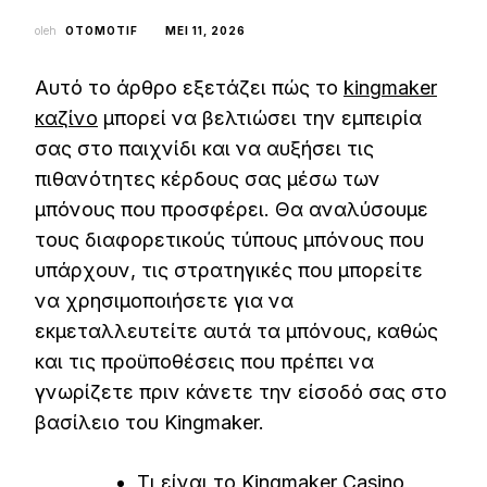
oleh
OTOMOTIF
MEI 11, 2026
Αυτό το άρθρο εξετάζει πώς το
kingmaker
καζίνο
μπορεί να βελτιώσει την εμπειρία
σας στο παιχνίδι και να αυξήσει τις
πιθανότητες κέρδους σας μέσω των
μπόνους που προσφέρει. Θα αναλύσουμε
τους διαφορετικούς τύπους μπόνους που
υπάρχουν, τις στρατηγικές που μπορείτε
να χρησιμοποιήσετε για να
εκμεταλλευτείτε αυτά τα μπόνους, καθώς
και τις προϋποθέσεις που πρέπει να
γνωρίζετε πριν κάνετε την είσοδό σας στο
βασίλειο του Kingmaker.
Τι είναι το Kingmaker Casino